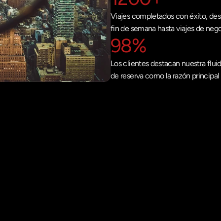
Viajes completados con éxito, des
fin de semana hasta viajes de neg
98%
Los clientes destacan nuestra fluid
de reserva como la razón principal 
100%