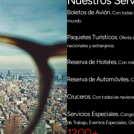
Nuestros Serv
Boletos de Avión.
 Con todas 
mundo. 
Paquetes Turísticos.
 Oferta 
nacionales y extranjeros. 
Reserva de Hoteles.
 Con más
Reserva de Automóviles.
 C
Cruceros.
 Con todas las navier
Servicios Especiales.
 Congre
de Trabajo, Eventos Especiales, Gr
1200+