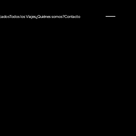
acados
Todos los Viajes
¿Quiénes somos?
Contacto
ajar es una forma de soñar despiertos. En Escapense.com
eremos inspirarte a descubrir el mundo con confianza y
oción. Somos un equipo que ama los viajes, que entiende
 que buscas y que se compromete a hacerlo realidad, paso
paso, destino a destino.