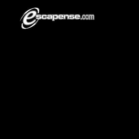
M
á
s
q
u
e
u
n
a
a
g
s
o
m
o
s
t
u
c
o
m
p
d
e
v
i
a
j
e